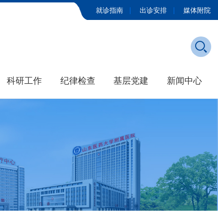
就诊指南
出诊安排
媒体附院
科研工作
纪律检查
基层党建
新闻中心
发展历程
学院新闻
大事记
媒体附院
招标公告