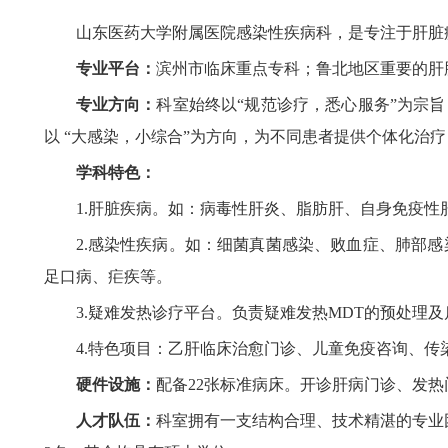
仁心 · 妙术
仁心 · 妙术
山东医药大学附属医院感染性疾病科，是专注于肝脏
专业平台：
滨州市临床重点专科；鲁北地区重要的肝
专业方向：
科室始终以“规范诊疗，悉心服务”为宗
以 “大感染，小综合”为方向，为不同患者提供个体化治
学科特色：
1.肝脏疾病。如：病毒性肝炎、脂肪肝、自身免疫
2.感染性疾病。如：细菌真菌感染、败血症、肺部
足口病、疟疾等。
3.疑难发热诊疗平台。负责疑难发热MDT的预处理及
4.特色项目：乙肝临床治愈门诊、儿童免疫咨询、传
硬件设施：
配备22张标准病床。开诊肝病门诊、发
人才队伍：
科室拥有一支结构合理、技术精湛的专业团