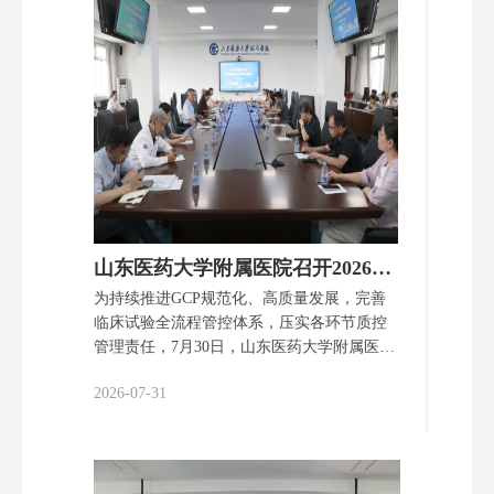
精准远投，攻防转换行云流水。每一次抢
断、每一轮篮板争夺，都引来场边观战同事
阵阵欢呼与掌声。新老职工同场竞技，以篮
球为纽带，打破岗位隔阂，拉近彼此距离。
大家在奔跑协作中凝聚团队向心力，在良性
比拼中展现迎难而上、永不言弃的优良作
风。 此次迎新篮球赛，既是一场体育竞技盛
会，也是一次暖心的迎新交流活动。活动有
效缓解了一线职工工作压力，搭建起新老职
工沟通交流的平台，进一步增强全体职工的
归属感与集体凝聚力。 今后，医院将持续
山东医药大学附属医院召开2026年度临床试验项目进展暨质控反馈会议
开展形式多样的文体……
为持续推进GCP规范化、高质量发展，完善
临床试验全流程管控体系，压实各环节质控
管理责任，7月30日，山东医药大学附属医院
召开2026年度临床试验项目进展暨质控反馈
2026-07-31
会议。医院院长、国家药物临床试验机构主
任王玉玖出席本次会议，机构办、专业组主
要研究者、质控员及药品管理员共50余人参
会。 王玉玖对全院临床试验质量管理工作提
出明确要求，他强调临床试验工作利国、利