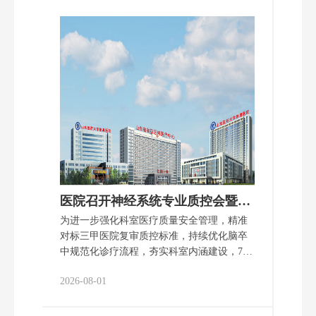
学、医技等岗位的148名新职工参与，开启了
职业成长第一课。院领导王东、王玉玖、刘
志强、付善锋、石斗飞分别进行授课或参与
组织培训。 党委书记王东为新职工讲职业生
涯规划 党委副书记、院长王玉玖给新职工上
岗前培训第一课 党委书记王东对各位新职工
的顺利入职表示衷心祝贺，并系统阐释职业
生涯规划“一勤、二谋、三站、四处、五度”架
构体系，他围绕勤学实干、谋划发展、辩证
审视、待人之道、综合素养等方面，对新职
工成长发展提出清晰指引，勉励全体新职工
勤学善思、笃行奋进，用心勾勒出彩的职业
与人生轨迹。党委副书记、院长王玉玖向新
医院召开神经系统专业质控会暨卒中中心质量分析与典型病例复盘专题会议
职工介绍了医院发……
为进一步强化科室医疗质量安全管理，精准
对标三甲医院复审质控标准，持续优化脑卒
中规范化诊疗流程，夯实科室内涵建设，7月
29日，山东医药大学附属医院召开神经系统
2026-08-01
专业质控会暨三甲复审质控、卒中中心质量
分析、典型病例复盘专题会议。医院党委委
员、医务处处长石斗飞出席会议，医务处、