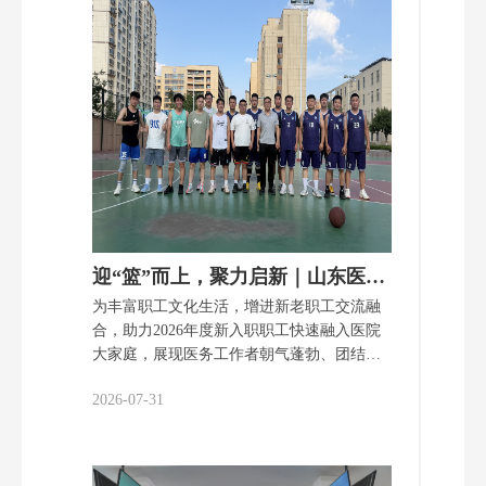
致辞，简要介绍了医院的基本情况，指出要
坚持临床牵引，确保成果回归真实手术场景
验证；要深化医工交叉，整合多方技术优势
打破学科壁垒；要严守科研规范，强化里程
碑管理与伦理质控；要瞄准转化落地，重点
攻坚临床评价与基层推广。郑耀表示，双方
自2023年12月开展临床合作以来，已实现临
床痛点与光学技术的精准匹配。作为国内微
创医疗领军企业，公司将依托全链条研发能
力，助力项目填补国产高端医用影像设备空
白，突破多模态荧光成像技术瓶颈。王玉玖
迎“篮”而上，聚力启新｜山东医药大学附属医院举办2026年迎新职工篮球赛
在总结讲话中……
为丰富职工文化生活，增进新老职工交流融
合，助力2026年度新入职职工快速融入医院
大家庭，展现医务工作者朝气蓬勃、团结奋
进的精神风貌，7月31日，我院2026年迎新职
2026-07-31
工篮球赛火热开赛。 本次赛事分为新职工
代表队与院内职工代表队。伴随着裁判哨声
响起，比赛正式开始。双方队员迅速进入竞
技状态，快速传球、巧妙挡拆、突破上篮、