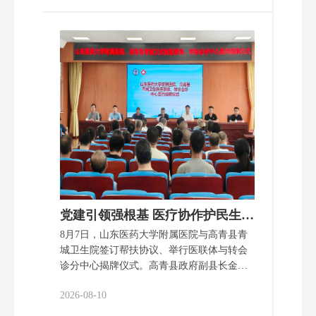
山东医药大学附属医院的批复》（鲁卫医字
〔2026〕10号），滨州医学院附属医院正式
更名为山东医药大学附属医院。
党建引领强根基 医疗协作护民生｜山东医药大学附属医院与青城卫生院签订帮扶协议、举...
8月7日，山东医药大学附属医院与高青县青
城卫生院签订帮扶协议、举行医联体与转会
诊分中心揭牌仪式。高青县政府副县长金
剑，山东医药大学附属医院党委委员、医务
2026-08-10
处处长石斗飞，青城镇镇长李维波出席会
议。医院帮扶专家代表、高青县卫健系统及