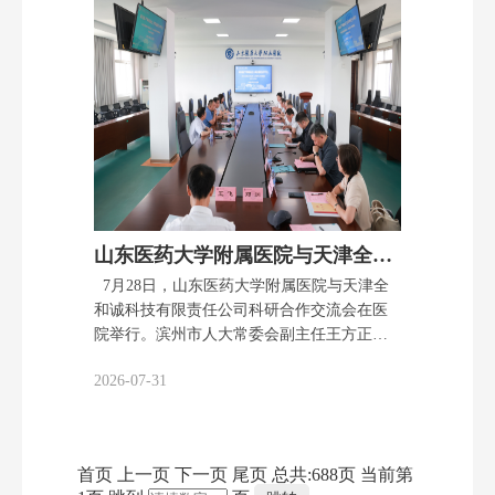
民、利院、利科、利患，要求大家求真务
实，不忘初心，筑牢GCP合规意识，严守底
线、不碰红线，从严抓实全过程质量风险管
控。机构要聚焦共性问题加强督导，PI牵头
压实主体责任，全院临床试验相关人员高标
准、高质量完成每项临床试验。 会上，机构
办公室主任丁长玲对2026年1至7月各专业组
项目承接情况、项目进度进行了汇报。结合
新版GCP落地实施，围绕试验全流程关键环
节中涉及的管理风险点与大家进行了交流。
山东医药大学附属医院与天津全和诚科技举办科研合作交流会
机构办秘书王贝贝与质控员武传传分别就试
7月28日，山东医药大学附属医院与天津全
验现场……
和诚科技有限责任公司科研合作交流会在医
院举行。滨州市人大常委会副主任王方正，
聚能创业投资管理有限公司董事长马磊，天
2026-07-31
津全和诚科技有限责任公司董事长宋艳民，
山医药附院党委书记王东，党委委员、科技
处处长、康复医学科主任李伟，医学研究中
心主任杜静等出席交流会。会议由山医药附
首页
上一页
下一页
尾页
总共:
688
页
当前第
院GCP、CGT办公室副主任蔡国伟主持。 王