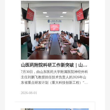
入推进树立和践行正确政绩观学习教育，做
好下半年党建工作提出了具体要求。他强
调，一要深学细悟笃行，推动学习教育走深
走实。要持续落实树立和践行正确政绩观学
习教育“立党为公、为民造福、科学决策、真
抓实干”的总要求，深入实际、深入基层、深
入群众，以态度、过程、效果“三满意”为标
尺，把心用到位、把事干到位、把话说到
位，用职工、群众的满意度、获得感检验党
建工作成色。二要强基固本提质，推动组织
工作提质增效。要牢固树立“抓好党建就是本
职，不抓党建是失职，抓不好党建是不称职
山医药附院科研工作新突破｜山东省重点研发计划-神经内视智能诊疗系统的开发与应用启...
&r……
7月30日，由山东医药大学附属医院神经外科
主任刘鹏飞教授担任技术负责人的2026年山
东省重点研发计划（重大科技创新工程）“神
经内视智能诊疗系统的开发与应用”项目启动
2026-08-01
会在山医药附院召开。医院党委书记王东、
院长王玉玖，项目牵头单位青岛海泰新光科
技股份有限公司总经理郑耀及项目组成员出
席会议，共同见证项目启动。 王东代表医院