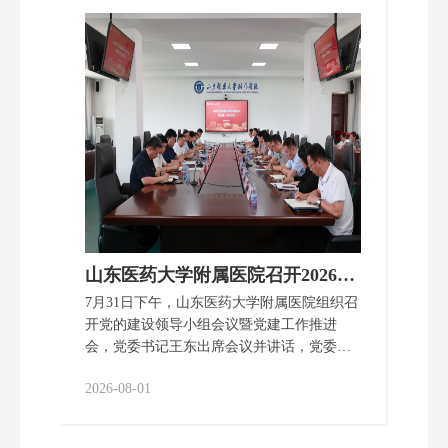
质管办等相关工作人员及神经内科全体医护
人员参加会议。 石斗飞强调，各科室要以典
型病例复盘为契机，压实全员质量责任，抓
实常态化质控管理；要严格对标三甲复审各
项质控指标，逐条整改、逐项落实；要持续
做强卒中中心特色，常态化开展质量分析与
典型病例复盘，优化救治流程、提升救治质
量，筑牢医疗质量安全防线。 会议针对省质
控中心病历专项抽检反馈的1例病历开展全员
复盘，明确了在疾病规范诊疗、核心制度落
地、病历书写质量等方面的薄弱环节及整改
方向，要求全员严格对标法律法规、严格落
山东医药大学附属医院召开2026年党的建设领导小组会议暨党建工作推进会
实医疗质量安全核心制度，规范病历书写，
7月31日下午，山东医药大学附属医院组织召
做到所有质控指标达标、所有……
开党的建设领导小组会议暨党建工作推进
会，党委书记王东出席会议并讲话，党委副
书记、党委组织部部长刘志强主持会议。党
2026-08-01
委班子成员、党务群团部门负责人、党总支
（党委）书记参加会议。 王东在讲话中肯定
了上半年基层党建工作取得的成绩，并就深