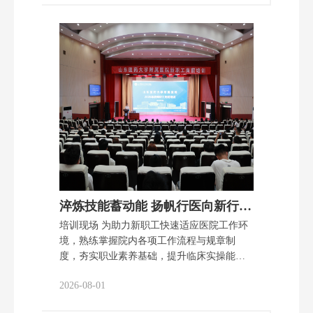
辖区村支书和村医代表参加会议。仪式由县
卫健局党组书记、局长宋震主持。 金剑对山
东医药大学附属医院专家团队下沉帮扶高青
基层医疗表示热烈欢迎与诚挚感谢。他指
出，当前高青县基层医疗机构仍存在专科人
才紧缺、疑难病症诊疗能力有限等短板。本
次双方搭建医联体、建成转会诊分中心，将
省级优质医疗资源下沉至乡镇一线，是落实
分级诊疗部署、补齐基层医疗短板的关键民
生举措。他希望青城卫生院紧抓机遇对标提
升，夯实基层诊疗根基，引导全县基层医疗
机构借鉴经验全域提质。 石斗飞在讲话中表
示，医院将立足省级区域医疗中心定位，选
淬炼技能蓄动能 扬帆行医向新行︱山东医药大学附属医院顺利完成2026年度新职工...
派业务院长与卫生强基队员驻院帮扶，通过
培训现场 为助力新职工快速适应医院工作环
管理帮扶、技术传授、学科共建、人……
境，熟练掌握院内各项工作流程与规章制
度，夯实职业素养基础，提升临床实操能力
与综合履职水平，7月20日至7月31日，山东
2026-08-01
医药大学附属医院圆满开展了为期两周的新
职工岗前集中培训，来自医疗、护理、药