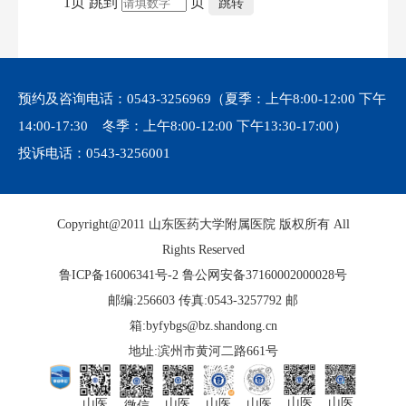
1
页
跳到
页
跳转
东结合医院发展“一品两院三赛道”的发展模
式，围绕项目合作、平台共建、成果转化等
议题与参会单位进行了深入交流，双方达成
多项合作共识。会上，李伟介绍了医院学科
优势与科研平台建设情况，杜静介绍了医学
预约及咨询电话：
0543-3256969
（夏季：上午8:00-12:00 下午
研究中心建设及科研成果。宋艳民详细介绍
14:00-17:30 冬季：上午8:00-12:00 下午13:30-17:00）
了“基于lncRNA靶点的创新抗肿瘤药物联合开
发项目”。 山东医药大学附属医院作为黄河
投诉电话：
0543-3256001
三角洲……
Copyright@2011 山东医药大学附属医院 版权所有 All
Rights Reserved
鲁ICP备16006341号-2
鲁公网安备37160002000028号
邮编:256603 传真:0543-3257792 邮
箱:byfybgs@bz.shandong.cn
地址:滨州市黄河二路661号
山医
山医
山医
山医
山医
山医
微信