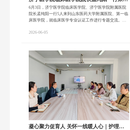
6月3日，济宁医学院临床医学院、济宁医学院附属医院
院长孟纯阳一行5人来到山东医药大学附属医院、第一临
床医学院，就临床医学专业认证工作进行专题交流。山
东医药大学教务处副处长、第一临床医学院副院长张晓
2026-06-05
敏及相关职能部门负责人接待来访并参会座谈。 座谈会
上，山东医药大学附属医院、第一临床医学院相关负责
人系统分享了临床医学专业认证筹备与迎评工作等方面
的经验。孟纯阳介绍济宁医学院临床医学院办学特色与
学科建设成果。他表示，希望依托本次交流互鉴，取长
补短，共同助推医学教育高质量发展。 会后，在张晓敏
与教育处工作人员陪同下，孟纯阳一行实地走访临床技
能中心，双方围绕实训体系搭建、模拟教学资源使用、
学生考核评价机制等关键内容深入研讨，交换建设思
路。 此次交流搭建起两校医教合作桥梁，双方表示将以
此次走访为契机，持续互联互通、优势互补，深耕临床
医学教学建设，助力山东省医学教育提质升级。
凝心聚力促育人 关怀一线暖人心｜护理学院开展护理基地班主任座谈会