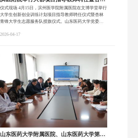
仪式现场 4月15日，滨州医学院附属医院在文博学堂举行
大学生创新创业训练计划项目指导教师聘任仪式暨杏林
青锋大学生志愿服务队授旗仪式。山东医药大学党委委
员、副校长王术光；滨医附院党委副书记刘志强；山东
2026-04-17
医药大学第一临床医学院党委副书记王嵩，党委委员、
副院长张晓敏；滨医附院党委委员、科技处处长李伟及
相关职能部门负责人、受聘临床指导教师、基地班主
任、青年学生代表参加仪式。仪式由滨医附院学生工作
处处长杨秀红主持。 王术光在致辞中指出，大学生创新
创业训练计划是国家深化高等教育综合改革、提升人才
培养质量的核心工程，是医学院校彰显办学实力、培育
卓越医学人才的关键抓手。他希望全体指导教师要坚守
育人初心、潜心治学施教，将临床经验转化为育人资
源，严把项目全流程质量；校院双方要同向发力，推动
大创项目向省级、国家级高端突破；广大青年学子要志
存高远、脚踏实地，在临床实践中锤炼本领、严守学术
诚信，努力成长为德才兼备……
山东医药大学附属医院、山东医药大学第一临床医学院联合召开基地班主任工作交流座谈会