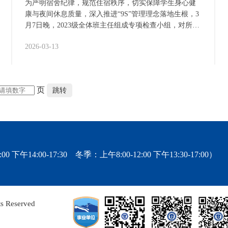
为严明宿舍纪律，规范住宿秩序，切实保障学生身心健
康与夜间休息质量，深入推进“9S”管理理念落地生根，3
月7日晚，2023级全体班主任组成专项检查小组，对所辖
学生宿舍开展全覆盖、无死角的夜间突击检查。此次检
2026-03-13
查聚焦无故晚归、夜不归宿、深夜违规娱乐等突出问
题，以“检查促整改、教育筑习惯”为核心，筑牢校园住
宿安全防线，夯实立德树人的宿舍育人阵地。 为确保检
查实效，本次行动未提前通知，实行“随机抽查+逐间排
页
跳转
查”相结合的方式，重点覆盖5号、6号宿舍楼，检查前，
学生工作处强调“严管与厚爱并重、排查与教育同步”的
工作原则，要求班主任在发现问题的同时，做好《学生
手册》政策宣讲与思想引导，真正实现“一次检查、多重
成效”。 针对检查中发现的问题，班主任们当即采取处置
措施：对无故晚归……
0 下午14:00-17:30 冬季：上午8:00-12:00 下午13:30-17:00）
Reserved