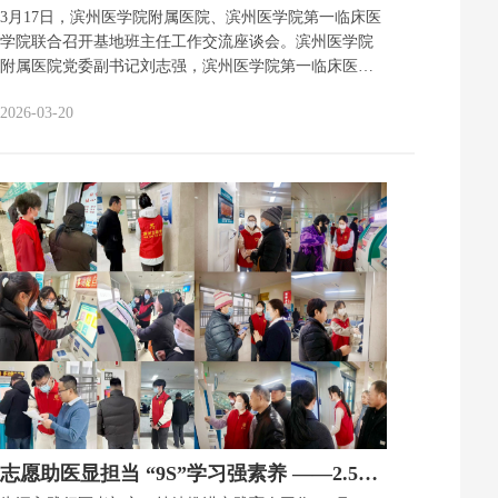
3月17日，滨州医学院附属医院、滨州医学院第一临床医
学院联合召开基地班主任工作交流座谈会。滨州医学院
附属医院党委副书记刘志强，滨州医学院第一临床医学
院党委副书记王嵩，学工处工作人员及基地班主任参
2026-03-20
会，学生工作处处长杨秀红主持会议。 刘志强围绕基地
学生管理工作作出明确部署、提出具体要求。他强调，
一是狠抓宿舍管理，以宿舍9S管理为抓手，在规范内
务、优化环境的基础上，重点加强宿舍用电安全管理，
全面排查用电隐患，坚决杜绝违规用电行为，筑牢学生
住宿安全防线；二是抓实学生心理管理，要求班主任密
切关注学生思想动态，常态化开展谈心谈话，精准掌握
学生心理诉求，及时开展心理疏导，助力学生培育良好
心理品质；三是压实辅导员履职责任，明确辅导员在学
生日常管理、思想引领中的核心作用，确保学生安全管
理无死角、全覆盖。 针对进一步提升基地班主任工作质
效、推动学生管理工作提质增效，王嵩提出具体要求，
一要完善服务保障，……
志愿助医显担当 “9S”学习强素养 ——2.5见习学子走进临床一线开展“智慧助医...