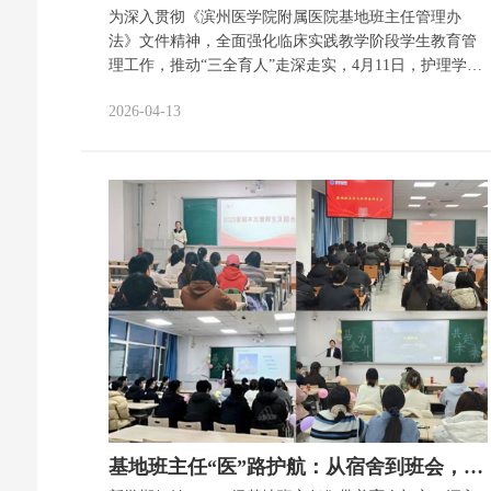
为深入贯彻《滨州医学院附属医院基地班主任管理办
法》文件精神，全面强化临床实践教学阶段学生教育管
理工作，推动“三全育人”走深走实，4月11日，护理学院
党总支书记吕海波召开护理基地班主任专题座谈会，会
2026-04-13
后深入临床一线看望慰问在岗履职的护理基地班主任，
学生工作处代表参加活动。 座谈会上，基地班主任结
合“六个到位”“五个一”工作要求，详细汇报了工作开展情
况，围绕学生日常管理、学业指导、心理疏导、特殊学
生帮扶、工作保障等方面分享履职经验、提出现阶段学
生实习见习的顾虑。 吕海波在座谈中强调，护理基地班
主任是学院全员育人、全过程育人、全方位育人的关键
力量，肩负着指导见（实）习学生学业规划、专业学
习、综合素质培养和日常管理的重要使命。他指出，基
地班主任身处育人最前沿，既是学习的“引路人”，精准
指导学生掌握……
基地班主任“医”路护航：从宿舍到班会，筑牢医学新生成长根基