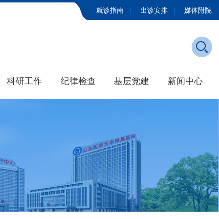
就诊指南
出诊安排
媒体附院
科研工作
纪律检查
基层党建
新闻中心
发展历程
学院新闻
大事记
媒体附院
招标公告