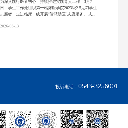
为深入践行医者初心，持续推进实践育人工作，3月7
日，学生工作处组织第一临床医学院2023级2.5见习学生
志愿者，走进临床一线开展“智慧助医”志愿服务。 志愿
服务当天，身着红马甲的滨医学子活跃在门诊各个区
2026-03-13
域，成为医院里一道温暖亮丽的风景线。大家分工明
确、协同有序，全面覆盖自助服务区、门诊大厅及各楼
层分诊台，耐心回应患者的各类就医咨询。针对老年患
者及不熟悉智能设备的群体，志愿者们手把手协助完成
自助挂号、缴费、检查报告打印等操作，细致讲解医院
小程序预约流程；对行动不便或无法自主操作的患者，
志愿者们主动提供全程代办服务，详细告知就诊科室、
所在楼层及候诊注意事项，用贴心服务缓解患者就医焦
虑，用青春力量为群众办实事、解难题。 在志愿服务之
余，志愿者们还实地参观了门诊9S管理体系，深入学习
0543-3256001
投诉电话：
环境整理、物品摆放、流程规范和素养培育等标准化管
理内容。从整洁有序的环境布局，到……