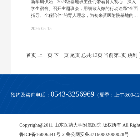
新学期伊始，2023级基地班主任们带着育人初心，深入
学生宿舍、召开主题班会，用细致入微的行动诠释“全面
指导、全程陪伴”的育人理念，为初来滨医附院基地的学
生们在温暖守护中开启新征程。 开学前，基地班主任开
2026-03-13
展“为你把宿舍暖成家”暖心行动。老师们带领滨城区本
地学生对宿舍进行全覆盖安全检修，重点排查插座线
路、门窗锁具、阳台护栏等关键部位，详细记录问题并
第一时间报修跟进，确保所有维修在开学前妥善解决。
首页
上一页
下一页
尾页
总共:
13
页
当前第
1
页
跳到
同时，逐一检查储物柜，标注物品放置位置并附图片说
明，精心设计张贴“5个1”“6个到位”及“宿舍9S管理标
准”标识，将内务规范直观呈现。9S管理涵盖整理、整
顿、清扫、清洁、素养、安全、节约、服务、学习九个
维度，引导学生养成规范习惯，为未来临床工作打下基
础。 在首次主题班会上，……
0543-3256969
预约及咨询电话：
（夏季：上午8:00-12:0
Copyright@2011 山东医药大学附属医院 版权所有 All Rights 
鲁ICP备16006341号-2
鲁公网安备37160002000028号