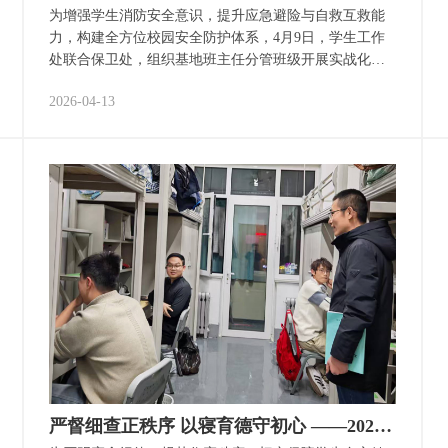
为增强学生消防安全意识，提升应急避险与自救互救能
力，构建全方位校园安全防护体系，4月9日，学生工作
处联合保卫处，组织基地班主任分管班级开展实战化消
防演练，践行“安全育人”初心，筑牢校园安全屏障。 本
2026-04-13
次演练坚持“实战化、全流程、重实效”原则，破解学
生“懂安全、不会用”的痛点。通过警示视频开展前置教
育，结合校园火灾案例，开展实操教学与专题宣讲，重
点演示灭火器、消火栓使用方法，组织学生逐一上手实
操；细致讲解隐患排查、报警规范、疏散引导及基础医
疗救护技能，梳理理论考点，重点警示宿舍违规用电等
常见安全隐患。此次演练是推进“安全育人”、衔接消防
考核的关键举措，旨在实现“以练促学、以练促防、以练
促用”。 此次演练既是对校园应急预案的全面检验，也是
一次深刻的安全育人实践，意义……
严督细查正秩序 以寝育德守初心 ——2023级班主任开展夜间宿舍突击检查