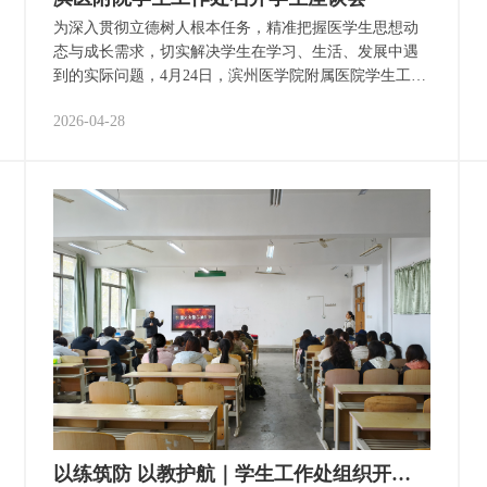
为深入贯彻立德树人根本任务，精准把握医学生思想动
态与成长需求，切实解决学生在学习、生活、发展中遇
到的实际问题，4月24日，滨州医学院附属医院学生工作
处组织召开2021-2023级学生座谈会。滨医附院党委副书
2026-04-28
记刘志强出席会议并讲话。会议由学生工作处处长杨秀
红主持。 座谈会采用开放交流、现场回应、限时督办的
创新形式，让同学们放下顾虑、畅所欲言。会上，学生
代表结合临床医学专业学习特点，围绕课程安排、实验
实训、临床见习、学业指导、考研就业、心理健康等核
心需求逐一发言；针对宿舍管理、餐饮服务、校园安
全、基础设施维护、文体活动供给等日常关切，提出具
体意见与改进建议。与会各部门负责人认真倾听、细致
记录，对同学们提出的问题不回避、不敷衍、不拖延，
能现场解答的当即回应，能立即整改的现场明确整改时
限，需多部门协同推进的逐一登记备案、纳入督办清
单。 刘志强在总结讲话中表示，此次座谈会是医院践行
&ldqu……
以练筑防 以教护航｜学生工作处组织开展实战化消防演练