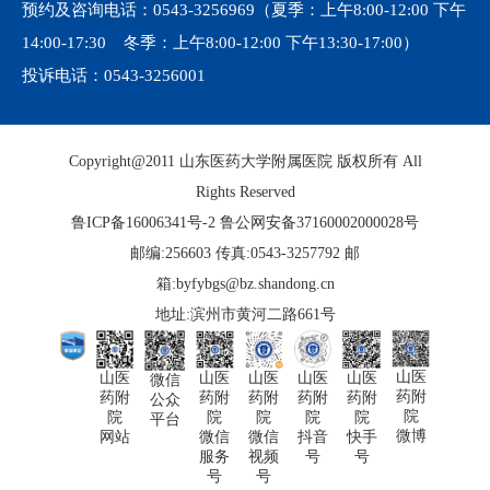
预约及咨询电话：
0543-3256969
（夏季：上午8:00-12:00 下午
14:00-17:30 冬季：上午8:00-12:00 下午13:30-17:00）
投诉电话：
0543-3256001
Copyright@2011 山东医药大学附属医院 版权所有 All
Rights Reserved
鲁ICP备16006341号-2
鲁公网安备37160002000028号
邮编:256603 传真:0543-3257792 邮
箱:byfybgs@bz.shandong.cn
地址:滨州市黄河二路661号
山医
山医
山医
山医
山医
山医
微信
药附
药附
药附
药附
药附
药附
公众
院
院
院
院
院
院
平台
微博
快手
网站
微信
微信
抖音
号
服务
视频
号
号
号