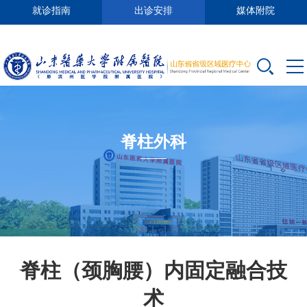
就诊指南
出诊安排
媒体附院
脊柱外科
脊柱（颈胸腰）内固定融合技
术