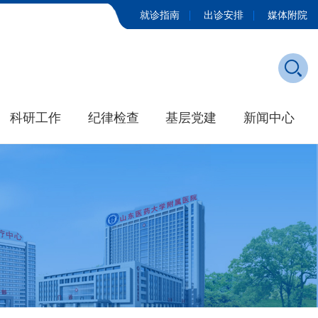
就诊指南
出诊安排
媒体附院
科研工作
纪律检查
基层党建
新闻中心
发展历程
学院新闻
大事记
媒体附院
招标公告