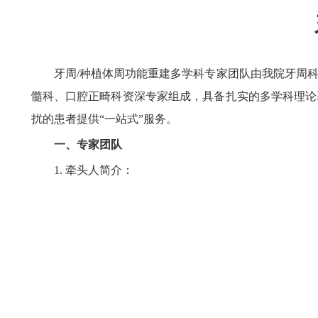
仁心 · 妙术
仁心 · 妙术
牙周/种植体周功能重建多学科专家团队由我院牙周
髓科、口腔正畸科资深专家组成，具备扎实的多学科理论
扰的患者提供“一站式”服务。
一、专家团队
1. 牵头人简介：