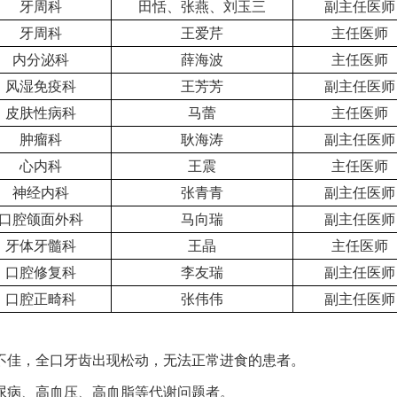
牙周科
田恬、张燕、刘玉三
副主任医师
牙周科
王爱芹
主任医师
内分泌科
薛海波
主任医师
风湿免疫科
王芳芳
副主任医师
皮肤性病科
马蕾
主任医师
肿瘤科
耿海涛
副主任医师
心内科
王震
主任医师
神经内科
张青青
副主任医师
口腔颌面外科
马向瑞
副主任医师
牙体牙髓科
王晶
主任医师
口腔修复科
李友瑞
副主任医师
口腔正畸科
张伟伟
副主任医师
果不佳，全口牙齿出现松动，无法正常进食的患者。
尿病、高血压、高血脂等代谢问题者。