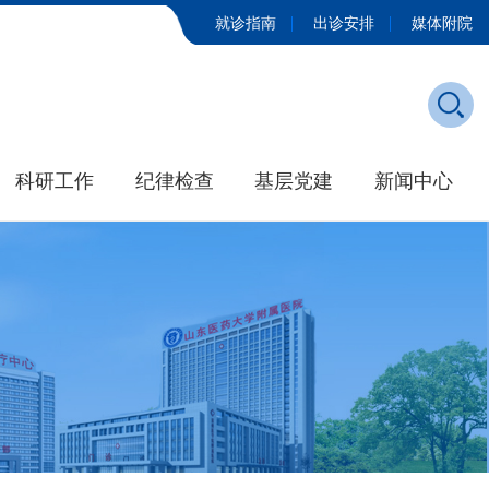
就诊指南
出诊安排
媒体附院
科研工作
纪律检查
基层党建
新闻中心
发展历程
学院新闻
大事记
媒体附院
招标公告