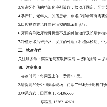
3.复杂牙外伤的精细化序列诊疗：松动牙固定、牙齿
4.孕产妇、老年人、肿瘤患者、焦虑抑郁者等有需要
5.口腔黏膜难治性白色病损的规范化诊疗。
6.牙周炎导致牙槽骨骨量不足的种植治疗及长期种植
7.种植牙术后维护及并发症的处理：种植体松动、中
三、就诊流程
关注服务号：滨医附院互联网医院 → 预约挂号 → 多
四、注意事项
1.会诊时间：每周五上午，费用400元。
2.请提前30分钟到就诊现场，门诊二部4楼牙周科
3.联系方式：田医生 18754365550
李医生 15762142601