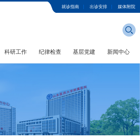
就诊指南
出诊安排
媒体附院
科研工作
纪律检查
基层党建
新闻中心
发展历程
学院新闻
大事记
媒体附院
招标公告