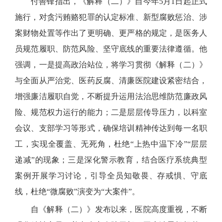
付善锋指出，《解释（二）》自今年5月1日起正式
施行，对贪污贿赂犯罪的认定标准、新型腐败惩治、涉
案财物处置等作出了更明确、更严格的规定，是医务人
员规范履职、防范风险、坚守底线的重要法律遵循。他
强调，一是提高政治站位，将学习贯彻《解释（二）》
与全面从严治党、医药反腐、清廉医院建设紧密结合，
增强廉洁履职自觉，不断提升运用法治思维防范廉政风
险、规范权力运行的能力；二是层层传导压力，以科室
会议、支部学习等形式，确保培训精神传达到每一名职
工，实现全覆盖、无死角，杜绝“上热中温下冷”“层层
递减”的现象；三是深化警示教育，结合医疗系统典型
案例开展学习讨论，引导全员知敬畏、存戒惧、守底
线，杜绝“微腐败”演变为“大案件”。
自《解释（二）》发布以来，医院高度重视，不断