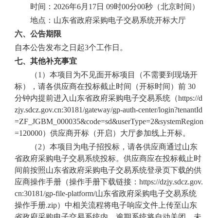
时间：
2026年6月17日
09时00分00秒（北京时间）
地点：山东省政府采购电子交易系统开标大厅
六、公告期限
自本公告发布之日起
3个工作日。
七、其他补充事宜
（
1）本项目为不见面开标项目（不需要到现场开
标），请各供应商在投标截止时间（开标时间）前 30
分钟内提前进入山东省政府采购电子交易系统（https://d
zjy.sdcz.gov.cn:30181/gateway/gp-auth-center/login?tenantId
=ZF_JGBM_000035&code=sd&userType=2&systemRegion
=120000）供应商开标（开启）大厅参加线上开标。
（
2）本项目为电子招投标，请各供应商通过山东
省政府采购电子交易系统投标
。
供应商应在投标截止时
间前按照山东省政府采购电子交易系统登录页下载的供
应商操作手册（操作手册下载链接：
https://dzjy.sdcz.gov.
cn:30181/gp-file-platform/山东省政府采购电子交易系统
操作手册
.
zip）中相关流程将电子响应文件上传至山东
省政府采购电子交易系统内，逾期系统将自动关闭，未