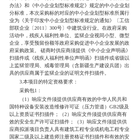
办法》和《中小企业划型标准规定》规定的中小企业划
分标准，本次采购标的对应的中小企业划型标准所属行
业为《关于印发中小企业划型标准规定的通知》〔工信
部联企业〔
2011〕300号〕中建筑业行业。在政府采购
活动中，残疾人福利性单位、监狱企业视同小型、微型
企业，享受预留份额等政府采购促进中小企业发展的政
府采购政策。 磋商时供应商须提供《中小企业声明函》
扫描件或《残疾人福利性单位声明函》扫描件或省级以
上监狱管理局、戒毒管理局（含新疆生产建设兵团）出
具的供应商属于监狱企业的证明文件扫描件。
3.本项目的特定资格要求：
采购包
1：
（
1）
响应文件须提供供应商有效的中华人民共和
国特种设备安装改造维修许可证（压力管道）
GB2级及
以上资质证书扫描件；
（
2
）
响应文件须提供供应商有
效的安全生产许可证扫描件；
（
3
）
响应文件须提供供
应商拟派项目负责人具有建筑工程专业或机电工程专业
国家二级及以上建造师注册资格证书扫描件和有效的安