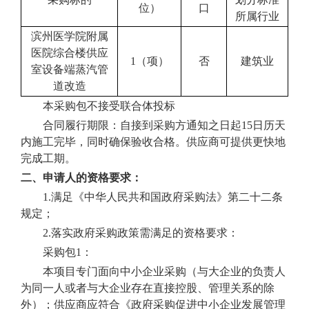
位）
口
所属行业
滨州医学院附属
医院综合楼供应
1
（
项
）
否
建筑业
室设备端蒸汽管
道改造
本采购包不接受联合体投标
合同履行期限：自接到采购方通知之日起
15日历天
内施工完毕，同时确保验收合格。供应商可提供更快
地
完成工期。
二、申请人的资格要求：
1.满足《中华人民共和国政府采购法》第二十二条
规定
；
2.落实政府采购政策需满足的资格要求：
采购包
1：
本项目专门面向中小企业采购（与大企业的负责人
为同一人或者与大企业存在直接控股、管理关系的除
外）；供应商应符合《政府采购促进中小企业发展管理