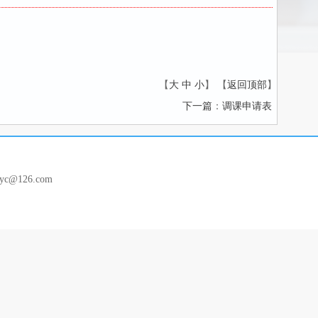
【
大
中
小
】 【
返回顶部
】
下一篇
：
调课申请表
c@126.com