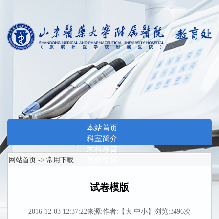
本站首页
科室简介
本科教育
教师发展
网站首页
->
常用下载
继续医学教育
教学研究
试卷模版
临床技能中心
基层培训
2016-12-03 12:37:22
来源:
作者:
【
大
中
小
】
浏览:3496次
招生信息