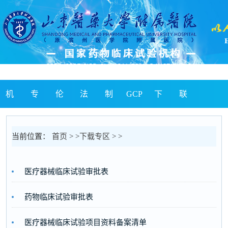
机
专
伦
法
制
GCP
下
联
构
业
理
律
度
简
载
系
当前位置：
首页
> >
下载专区
> >
介
介
委
法
及
讯
专
我
医疗器械临床试验审批表
绍
绍
员
规
SOP
区
们
药物临床试验审批表
会
医疗器械临床试验项目资料备案清单