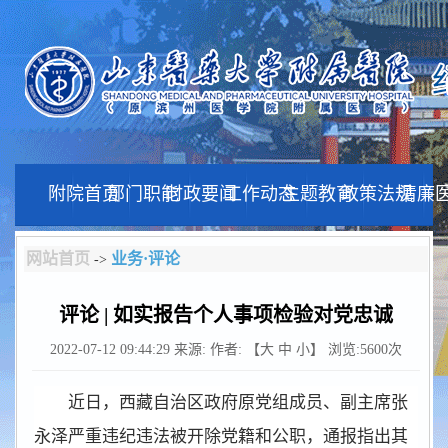
附院首页
部门职能
时政要闻
工作动态
主题教育
政策法规
清廉
网站首页
业务·评论
->
评论 | 如实报告个人事项检验对党忠诚
2022-07-12 09:44:29
来源:
作者: 【
大
中
小
】 浏览:
5600
次
近日，西藏自治区政府原党组成员、副主席张
永泽严重违纪违法被开除党籍和公职，通报指出其